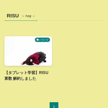
RISU
– tag –
いろいろ
【タブレット学習】RISU
算数 解約しました
1