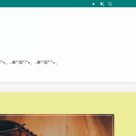
*˸*⋆。˖✻*˸ꕤ*˸*⋆。˖✻*˸ꕤ*˸*⋆。