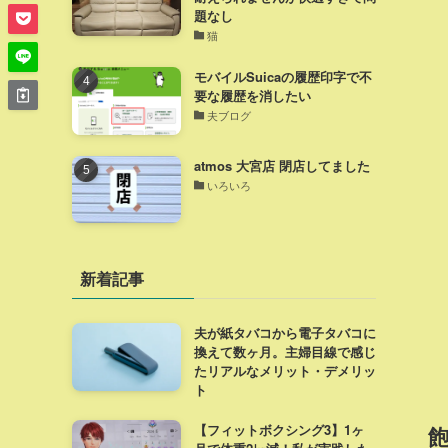
題なし
猫
モバイルSuicaの履歴印字で不
要な履歴を消したい
夫ブログ
atmos 大宮店 閉店してました
いろいろ
新着記事
夫が紙タバコから電子タバコに
換えて数ヶ月。主婦目線で感じ
たリアルなメリット・デメリッ
ト
【フィットボクシング3】1ヶ