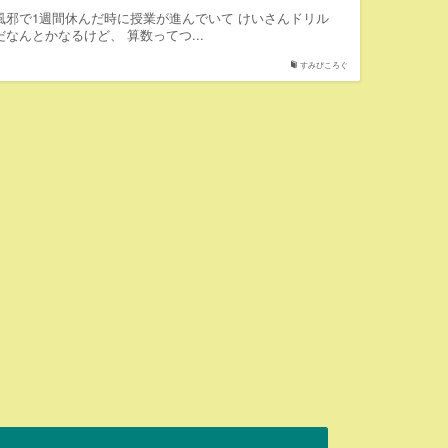
風邪で1週間休んだ時に授業が進んでいて けいさんドリル
なんとかなるけど、 算数ってつ...
すみぴころぐ