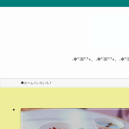
˖✻*˸ꕤ*˸*⋆。˖✻*˸ꕤ*˸*⋆。˖✻*˸
ホーム
いろいろ