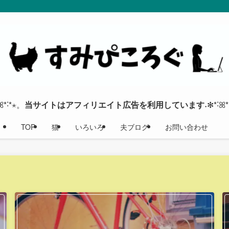
ꕤ*˸*⋆。
当サイトはアフィリエイト広告を利用しています
˖✻*˸ꕤ
TOP
猫
いろいろ
夫ブログ
お問い合わせ