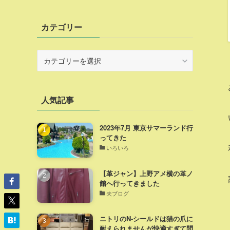
カテゴリー
カ
テ
ゴ
リ
人気記事
ー
2023年7月 東京サマーランド行
ってきた
いろいろ
【革ジャン】上野アメ横の革ノ
館へ行ってきました
夫ブログ
ニトリのN-シールドは猫の爪に
耐えられませんが快適すぎて問