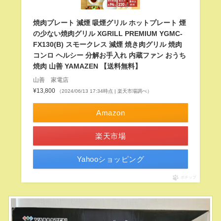
焼肉プレート 減煙 吸煙グリル ホットプレート 煙
の少ない焼肉グリル XGRILL PREMIUM YGMC-
FX130(B) スモークレス 減煙 焼き肉グリル 焼肉
コンロ ヘルシー 分解お手入れ 内蔵ファン おうち
焼肉 山善 YAMAZEN 【送料無料】
山善 家電店
¥13,800
（2024/06/13 17:34時点 | 楽天市場調べ）
Amazon
楽天市場
Yahooショッピング
ポチップ