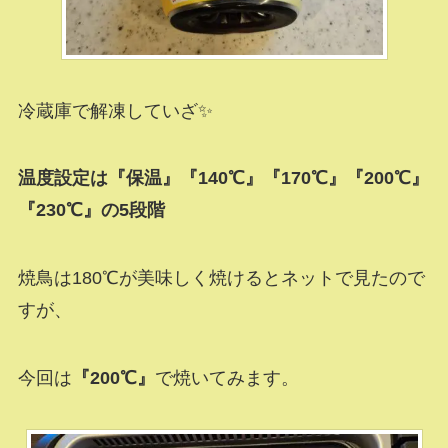
冷蔵庫で解凍していざ✨
温度設定は『保温』『140℃』『170℃』『200℃』
『230℃』の5段階
焼鳥は180℃が美味しく焼けるとネットで見たので
すが、
今回は
『200℃』
で焼いてみます。