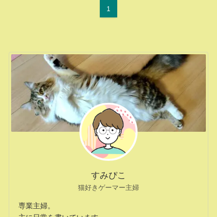
1
すみぴこ
猫好きゲーマー主婦
専業主婦。