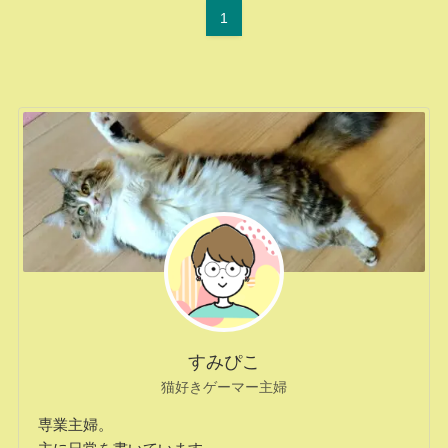
1
すみぴこ
猫好きゲーマー主婦
専業主婦。