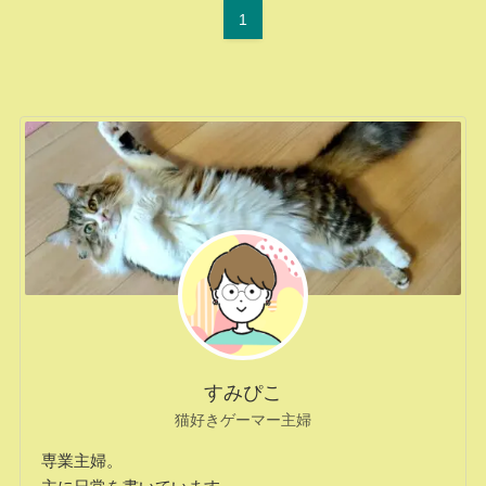
1
すみぴこ
猫好きゲーマー主婦
専業主婦。