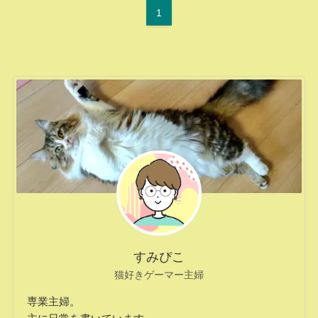
1
すみぴこ
猫好きゲーマー主婦
専業主婦。