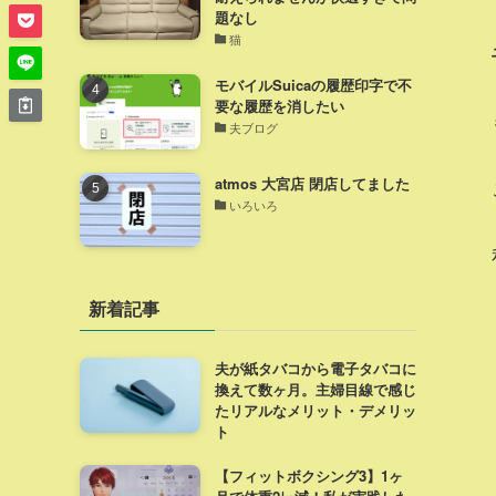
題なし
猫
モバイルSuicaの履歴印字で不
要な履歴を消したい
夫ブログ
atmos 大宮店 閉店してました
いろいろ
新着記事
夫が紙タバコから電子タバコに
換えて数ヶ月。主婦目線で感じ
たリアルなメリット・デメリッ
ト
【フィットボクシング3】1ヶ