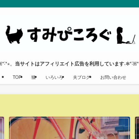
ꕤ*˸*⋆。
当サイトはアフィリエイト広告を利用しています
˖✻*˸ꕤ
TOP
猫
いろいろ
夫ブログ
お問い合わせ