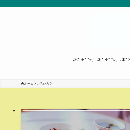
˖✻*˸ꕤ*˸*⋆。˖✻*˸ꕤ*˸*⋆。˖✻*˸
ホーム
いろいろ