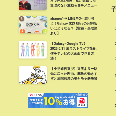
月で体重2㎏減！私が実践した
無理のない運動＆食事メニュー
ahamoからLINEMOへ乗り換
え！Galaxy S23 Ultraの分割払
いはどうなる？【実録・失敗談
あり】
【Galaxy×Google TV】
2026.5.31 嵐ラストライブ生配
信をテレビの大画面で見る方
法！
【小児歯科選び】近所より一駅
先に戻った理由。麻酔の効きす
ぎと通院頻度のモヤモヤ解決策