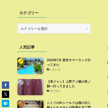
カテゴリー
カ
テ
ゴ
リ
人気記事
ー
2023年7月 東京サマーランド行
ってきた
いろいろ
【革ジャン】上野アメ横の革ノ
館へ行ってきました
夫ブログ
ニトリのN-シールドは猫の爪に
耐えられませんが快適すぎて問