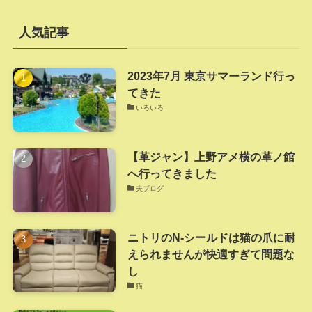
ゴ
リ
人気記事
ー
2023年7月 東京サマーランド行っ
てきた
いろいろ
【革ジャン】上野アメ横の革ノ館
へ行ってきました
夫ブログ
ニトリのN-シールドは猫の爪に耐
えられませんが快適すぎて問題な
し
猫