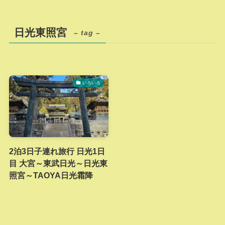
日光東照宮
– tag –
いろいろ
2泊3日子連れ旅行 日光1日
目 大宮～東武日光～日光東
照宮～TAOYA日光霜降