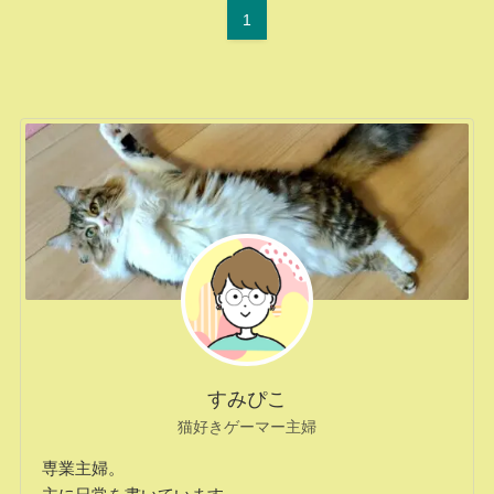
1
すみぴこ
猫好きゲーマー主婦
専業主婦。