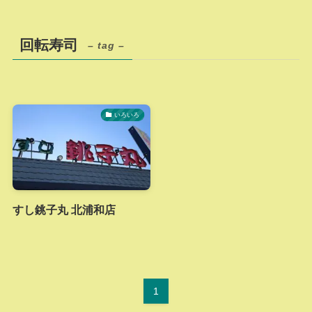
回転寿司
– tag –
いろいろ
すし銚子丸 北浦和店
1