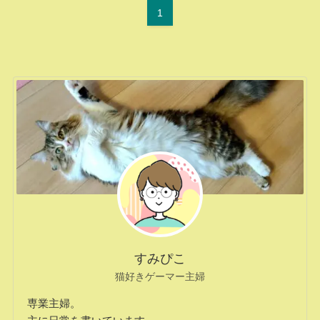
1
すみぴこ
猫好きゲーマー主婦
専業主婦。