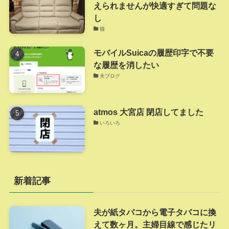
えられませんが快適すぎて問題な
し
猫
モバイルSuicaの履歴印字で不要
な履歴を消したい
夫ブログ
atmos 大宮店 閉店してました
いろいろ
新着記事
夫が紙タバコから電子タバコに換
えて数ヶ月。主婦目線で感じたリ