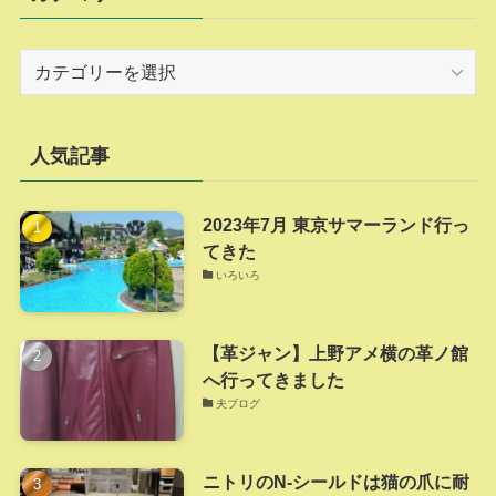
カ
テ
ゴ
リ
人気記事
ー
2023年7月 東京サマーランド行っ
てきた
いろいろ
【革ジャン】上野アメ横の革ノ館
へ行ってきました
夫ブログ
ニトリのN-シールドは猫の爪に耐