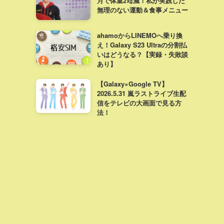
月で体重2㎏減！私が実践した
無理のない運動＆食事メニュー
ahamoからLINEMOへ乗り換
え！Galaxy S23 Ultraの分割払
いはどうなる？【実録・失敗談
あり】
【Galaxy×Google TV】
2026.5.31 嵐ラストライブ生配
信をテレビの大画面で見る方
法！
【小児歯科選び】近所より一駅
先に戻った理由。麻酔の効きす
ぎと通院頻度のモヤモヤ解決策