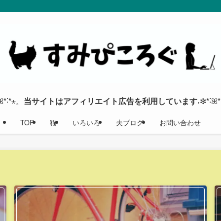
ꕤ*˸*⋆。
当サイトはアフィリエイト広告を利用しています
˖✻*˸ꕤ
TOP
猫
いろいろ
夫ブログ
お問い合わせ