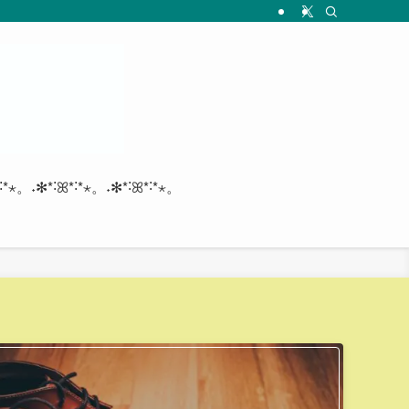
*˸*⋆。˖✻*˸ꕤ*˸*⋆。˖✻*˸ꕤ*˸*⋆。