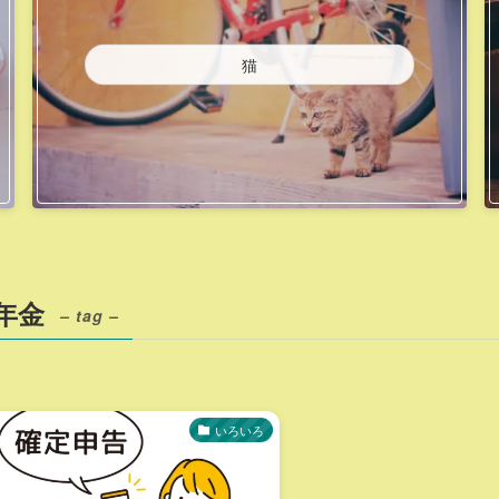
猫
年金
– tag –
いろいろ