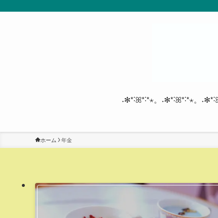
˖✻*˸ꕤ*˸*⋆。˖✻*˸ꕤ*˸*⋆。˖✻*˸
ホーム
年金