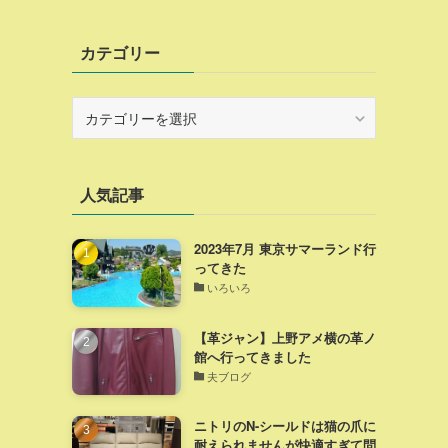
カテゴリー
カ
テ
ゴ
リ
人気記事
ー
2023年7月 東京サマーランド行
ってきた
いろいろ
【革ジャン】上野アメ横の革ノ
館へ行ってきました
夫ブログ
ニトリのN-シールドは猫の爪に
耐えられませんが快適すぎて問