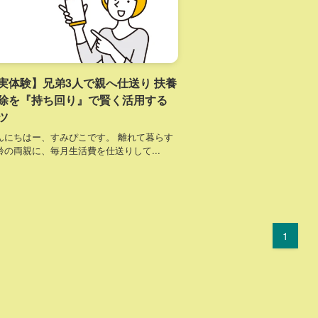
実体験】兄弟3人で親へ仕送り 扶養
除を『持ち回り』で賢く活用する
ツ
んにちはー、すみぴこです。 離れて暮らす
齢の両親に、毎月生活費を仕送りして...
1