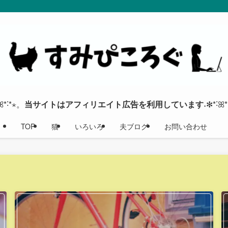
ꕤ*˸*⋆。
当サイトはアフィリエイト広告を利用しています
˖✻*˸ꕤ
TOP
猫
いろいろ
夫ブログ
お問い合わせ