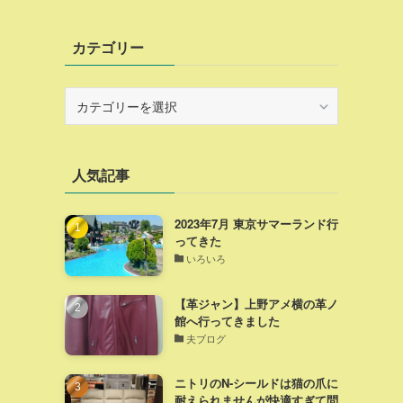
カテゴリー
カ
テ
ゴ
リ
人気記事
ー
2023年7月 東京サマーランド行
ってきた
いろいろ
【革ジャン】上野アメ横の革ノ
館へ行ってきました
夫ブログ
ニトリのN-シールドは猫の爪に
耐えられませんが快適すぎて問