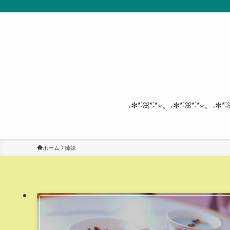
˖✻*˸ꕤ*˸*⋆。˖✻*˸ꕤ*˸*⋆。˖✻*˸
ホーム
姉妹