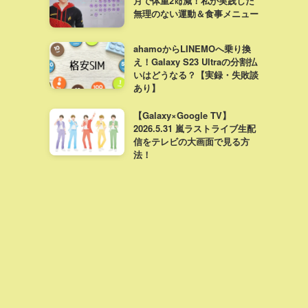
月で体重2㎏減！私が実践した
無理のない運動＆食事メニュー
ahamoからLINEMOへ乗り換
え！Galaxy S23 Ultraの分割払
いはどうなる？【実録・失敗談
あり】
【Galaxy×Google TV】
2026.5.31 嵐ラストライブ生配
信をテレビの大画面で見る方
法！
【小児歯科選び】近所より一駅
先に戻った理由。麻酔の効きす
ぎと通院頻度のモヤモヤ解決策