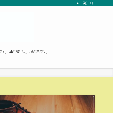
*˸*⋆。˖✻*˸ꕤ*˸*⋆。˖✻*˸ꕤ*˸*⋆。