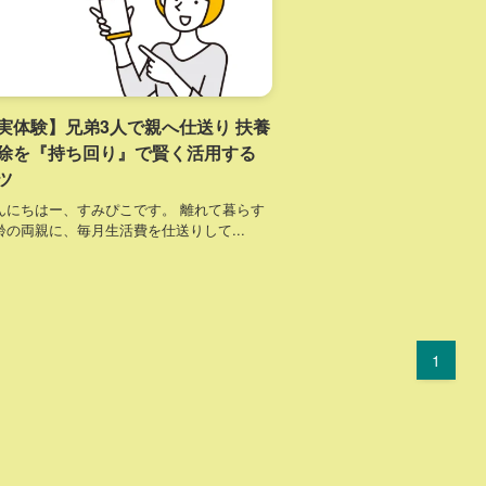
実体験】兄弟3人で親へ仕送り 扶養
除を『持ち回り』で賢く活用する
ツ
んにちはー、すみぴこです。 離れて暮らす
齢の両親に、毎月生活費を仕送りして...
1