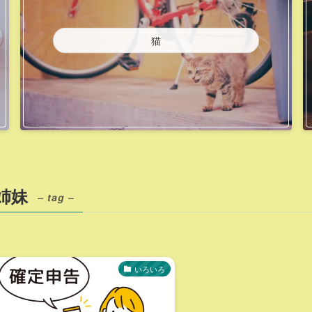
猫
姉妹
– tag –
いろいろ